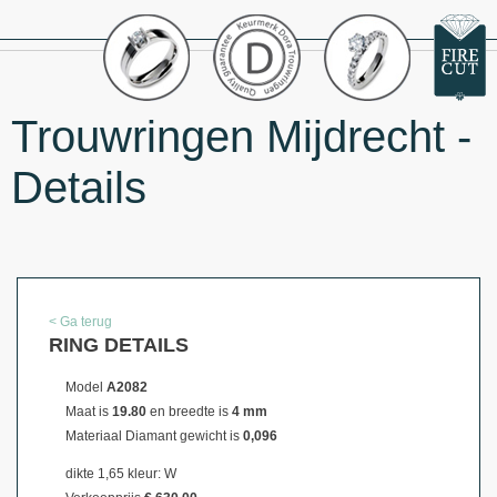
Trouwringen Mijdrecht -
Details
< Ga terug
RING DETAILS
Model
A2082
Maat is
19.80
en breedte is
4 mm
Materiaal
Diamant gewicht is
0,096
dikte 1,65 kleur: W