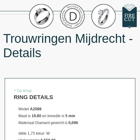
Trouwringen Mijdrecht -
Details
< Ga terug
RING DETAILS
Model
A2088
Maat is
19.80
en breedte is
5 mm
Materiaal
Diamant gewicht is
0,096
dikte 1,75 kleur: W