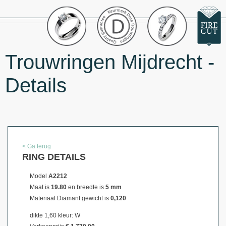
Trouwringen Mijdrecht -
Details
< Ga terug
RING DETAILS
Model
A2212
Maat is
19.80
en breedte is
5 mm
Materiaal
Diamant gewicht is
0,120
dikte 1,60 kleur: W