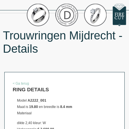
Trouwringen Mijdrecht -
Details
< Ga terug
RING DETAILS
Model
A2222_001
Maat is
19.80
en breedte is
8.4 mm
Materiaal
dikte 2,40 kleur: W