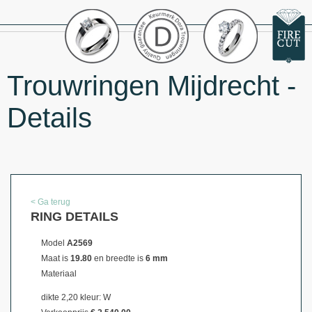
Trouwringen Mijdrecht -
Details
< Ga terug
RING DETAILS
Model
A2569
Maat is
19.80
en breedte is
6 mm
Materiaal
dikte 2,20 kleur: W