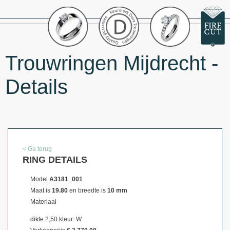
Trouwringen Mijdrecht -
Details
< Ga terug
RING DETAILS
Model
A3181_001
Maat is
19.80
en breedte is
10 mm
Materiaal
dikte 2,50 kleur: W