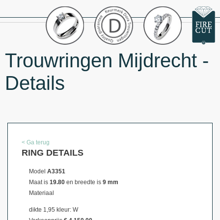
Trouwringen Mijdrecht -
Details
< Ga terug
RING DETAILS
Model
A3351
Maat is
19.80
en breedte is
9 mm
Materiaal
dikte 1,95 kleur: W