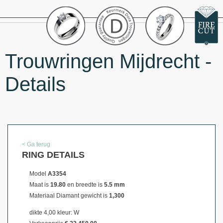
Trouwringen Mijdrecht -
Details
< Ga terug
RING DETAILS
Model
A3354
Maat is
19.80
en breedte is
5.5 mm
Materiaal
Diamant gewicht is
1,300
dikte 4,00 kleur: W