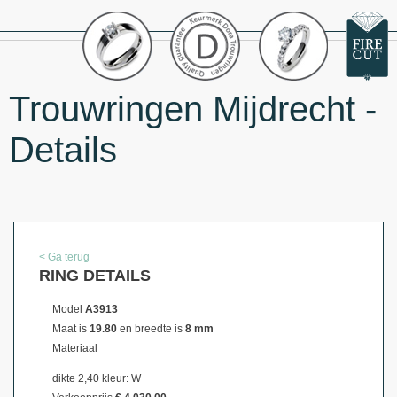
Trouwringen Mijdrecht -
Details
< Ga terug
RING DETAILS
Model
A3913
Maat is
19.80
en breedte is
8 mm
Materiaal
dikte 2,40 kleur: W