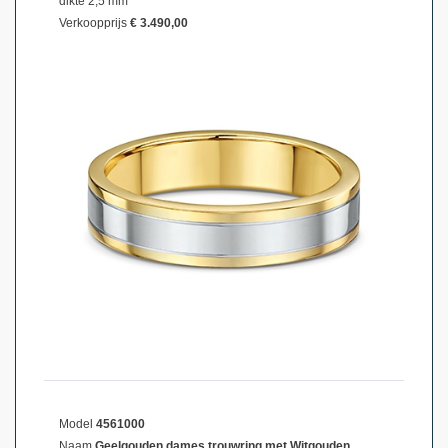
dikte 2,5 mm
Verkoopprijs
€ 3.490,00
Model
4561000
Naam
Geelgouden dames trouwring met Witgouden