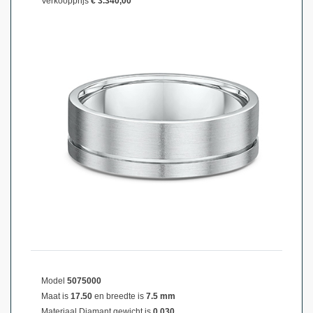
Verkoopprijs
€ 3.340,00
Model
5075000
Maat is
17.50
en breedte is
7.5 mm
Materiaal
Diamant gewicht is
0,030