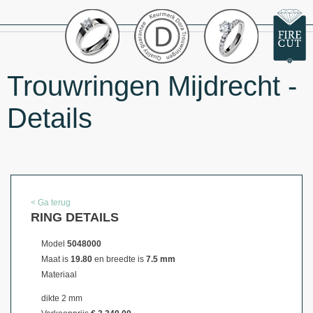
Trouwringen Mijdrecht -
Details
< Ga terug
RING DETAILS
Model
5048000
Maat is
19.80
en breedte is
7.5 mm
Materiaal
dikte 2 mm