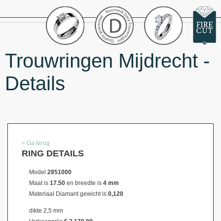
Trouwringen Mijdrecht -
Details
< Ga terug
RING DETAILS
Model
2851000
Maat is
17.50
en breedte is
4 mm
Materiaal
Diamant gewicht is
0,120
dikte 2,5 mm