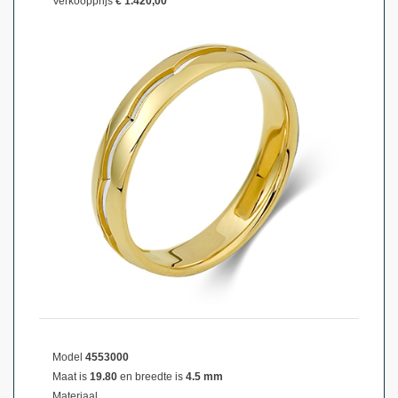
Verkoopprijs
€ 1.420,00
Model
4553000
Maat is
19.80
en breedte is
4.5 mm
Materiaal