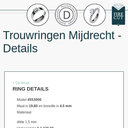
Trouwringen Mijdrecht -
Details
< Ga terug
RING DETAILS
Model
4553000
Maat is
19.80
en breedte is
4.5 mm
Materiaal
dikte 1,5 mm