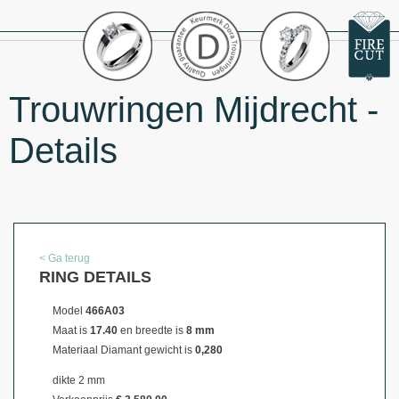
Trouwringen Mijdrecht -
Details
< Ga terug
RING DETAILS
Model
466A03
Maat is
17.40
en breedte is
8 mm
Materiaal
Diamant gewicht is
0,280
dikte 2 mm