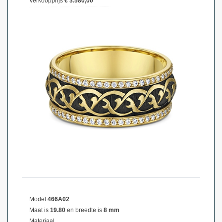
Verkoopprijs
€ 3.580,00
Model
466A02
Maat is
19.80
en breedte is
8 mm
Materiaal