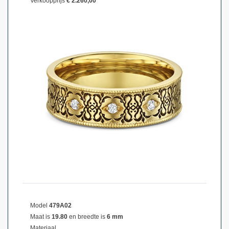
Verkoopprijs
€ 2.260,00
Model
479A02
Maat is
19.80
en breedte is
6 mm
Materiaal