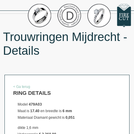
Trouwringen Mijdrecht -
Details
< Ga terug
RING DETAILS
Model
479A03
Maat is
17.40
en breedte is
6 mm
Materiaal
Diamant gewicht is
0,051
dikte 1,6 mm