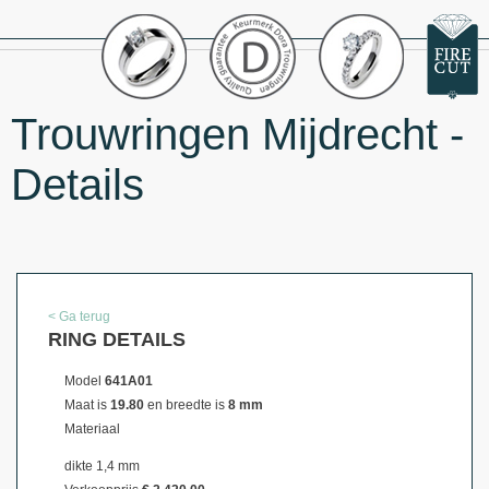
Trouwringen Mijdrecht -
Details
< Ga terug
RING DETAILS
Model
641A01
Maat is
19.80
en breedte is
8 mm
Materiaal
dikte 1,4 mm