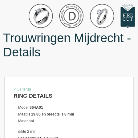
Trouwringen Mijdrecht -
Details
< Ga terug
RING DETAILS
Model
664A01
Maat is
19.80
en breedte is
8 mm
Materiaal
dikte 2 mm